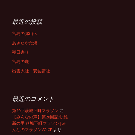
最近の投稿
宮島の弥山へ
あきたかた焼
朔日参り
宮島の鹿
出雲大社 安藝講社
最近のコメント
第20回萩城下町マラソン
に
【みんなの声】第20回記念 維
新の里 萩城下町マラソン | み
んなのマラソンVOICE
より