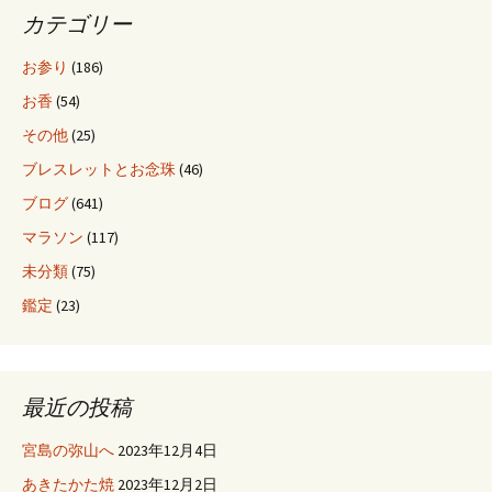
シ
カテゴリー
ョ
お参り
(186)
お香
(54)
ン
その他
(25)
ブレスレットとお念珠
(46)
ブログ
(641)
マラソン
(117)
未分類
(75)
鑑定
(23)
最近の投稿
宮島の弥山へ
2023年12月4日
あきたかた焼
2023年12月2日