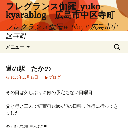
コ
フレグランス伽羅_yuko-
ン
kyarablog 広島市中区寺町
テ
ン
フレグランス伽羅 weblog !! 広島市中
ツ
区寺町
へ
検
ス
メニュー
索:
キ
ッ
プ
道の駅 たかの
2019年11月25日
ブログ
その日は久しぶりに何の予定もない日曜日
父と母と三人で紅葉狩&御朱印の日帰り旅行に行ってき
ました
今回は島根県へGO!!!