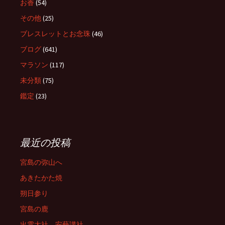
お香
(54)
その他
(25)
ブレスレットとお念珠
(46)
ブログ
(641)
マラソン
(117)
未分類
(75)
鑑定
(23)
最近の投稿
宮島の弥山へ
あきたかた焼
朔日参り
宮島の鹿
出雲大社 安藝講社