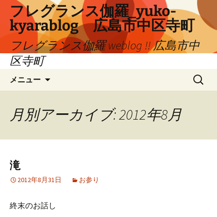
コ
フレグランス伽羅_yuko-
ン
kyarablog 広島市中区寺町
テ
ン
フレグランス伽羅 weblog !! 広島市中
ツ
区寺町
へ
検
ス
メニュー
索:
キ
ッ
プ
月別アーカイブ: 2012年8月
滝
2012年8月31日
お参り
終末のお話し