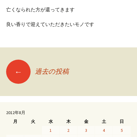
亡くなられた方が還ってきます
良い香りで迎えていただきたいモノです
投
←
過去の投稿
稿
ナ
2012年8月
ビ
月
火
水
木
金
土
日
1
2
3
4
5