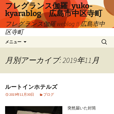
コ
フレグランス伽羅_yuko-
ン
kyarablog 広島市中区寺町
テ
ン
フレグランス伽羅 weblog !! 広島市中
ツ
区寺町
へ
検
ス
メニュー
索:
キ
ッ
プ
月別アーカイブ: 2019年11月
ルートインホテルズ
2019年11月30日
ブログ
突然届いた封筒