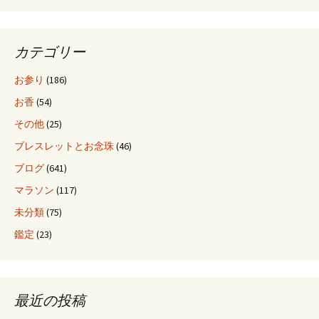
ョ
カテゴリー
ン
お参り
(186)
お香
(54)
その他
(25)
ブレスレットとお念珠
(46)
ブログ
(641)
マラソン
(117)
未分類
(75)
鑑定
(23)
最近の投稿