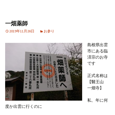
一畑薬師
2019年11月26日
お参り
島根県出雲
市にある臨
済宗のお寺
です
正式名称は
【醫王山
一畑寺】
私、年に何
度か出雲に行くのに