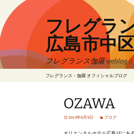
コ
ン
テ
フレグランス
ン
ツ
広島市中
へ
ス
キ
フレグランス伽羅 weblog 
ッ
プ
フレグランス・伽羅 オフィシャルブログ
OZAWA
2014年6月9日
ブログ
オリエンタルホテル広島1Fにある