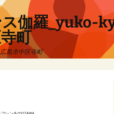
伽羅_yuko-ky
区寺町
!! 広島市中区寺町
フレンチのOZAWA