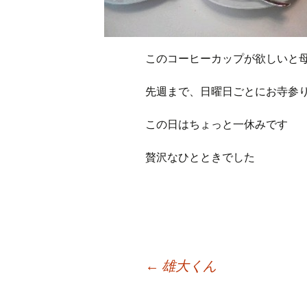
このコーヒーカップが欲しいと
先週まで、日曜日ごとにお寺参
この日はちょっと一休みです
贅沢なひとときでした
投
←
雄大くん