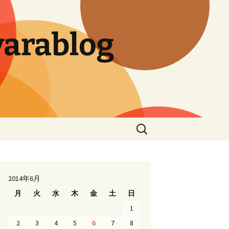
arablog
検
索:
2014年6月
月
火
水
木
金
土
日
1
2
3
4
5
6
7
8