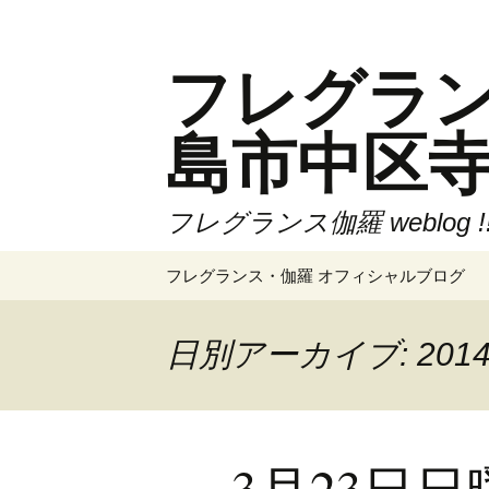
コ
ン
フレグランス伽
テ
ン
ツ
島市中区
へ
ス
キ
フレグランス伽羅 weblog 
ッ
プ
フレグランス・伽羅 オフィシャルブログ
日別アーカイブ: 201
3月23日日