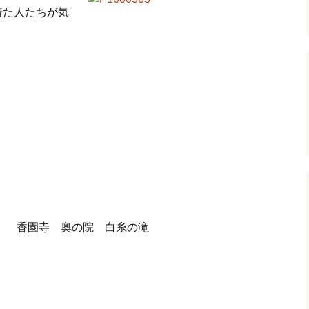
着た人たちが気
香園寺 奥の院 白糸の滝