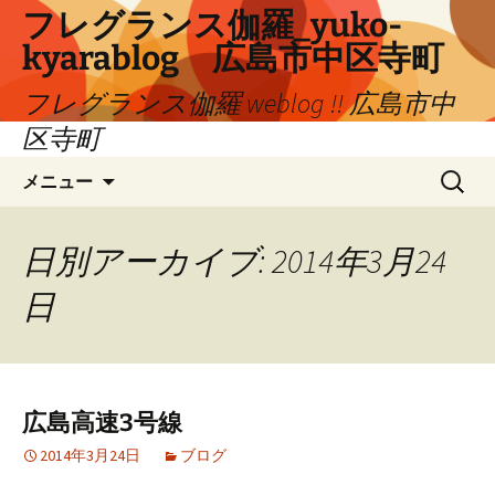
コ
フレグランス伽羅_yuko-
ン
kyarablog 広島市中区寺町
テ
ン
フレグランス伽羅 weblog !! 広島市中
ツ
区寺町
へ
検
ス
メニュー
索:
キ
ッ
プ
日別アーカイブ: 2014年3月24
日
広島高速3号線
2014年3月24日
ブログ