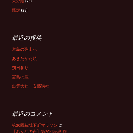
未分類
(75)
鑑定
(23)
最近の投稿
宮島の弥山へ
あきたかた焼
朔日参り
宮島の鹿
出雲大社 安藝講社
最近のコメント
第20回萩城下町マラソン
に
【みんなの声】第20回記念 維