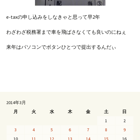
e-taxの申し込みをしなきゃと思って早2年
わざわざ税務署まで車を飛ばさなくても良いのにねぇ
来年はパソコンでボタンひとつで提出するんだぃ
2014年3月
月
火
水
木
金
土
日
1
2
3
4
5
6
7
8
9
10
11
12
13
14
15
16