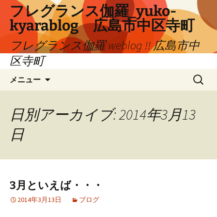
コ
フレグランス伽羅_yuko-
ン
kyarablog 広島市中区寺町
テ
ン
フレグランス伽羅 weblog !! 広島市中
ツ
区寺町
へ
検
ス
メニュー
索:
キ
ッ
プ
日別アーカイブ: 2014年3月13
日
3月といえば・・・
2014年3月13日
ブログ