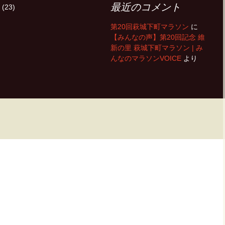
最近のコメント
(23)
第20回萩城下町マラソン
に
【みんなの声】第20回記念 維
新の里 萩城下町マラソン | み
んなのマラソンVOICE
より