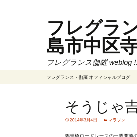
コ
ン
フレグランス伽
テ
ン
ツ
島市中区
へ
ス
キ
フレグランス伽羅 weblog 
ッ
プ
フレグランス・伽羅 オフィシャルブログ
そうじゃ
2014年3月4日
マラソン
錦帯橋ロードレースの一週間前の