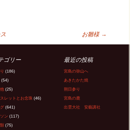
ース
お雛様
→
テゴリー
最近の投稿
り
(186)
宮島の弥山へ
(54)
あきたかた焼
他
(25)
朔日参り
スレットとお念珠
(46)
宮島の鹿
グ
(641)
出雲大社 安藝講社
ソン
(117)
類
(75)