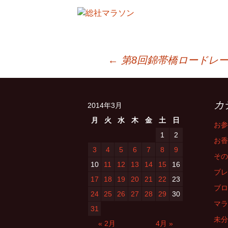
投
←
第8回錦帯橋ロードレ
稿
カ
2014年3月
ナ
月
火
水
木
金
土
日
お参
1
2
お香
ビ
3
4
5
6
7
8
9
その
10
11
12
13
14
15
16
ブレ
17
18
19
20
21
22
23
ゲ
ブロ
24
25
26
27
28
29
30
マラ
31
ー
未分
« 2月
4月 »