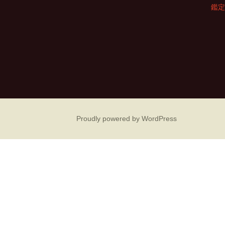
鑑定
シ
ョ
ン
Proudly powered by WordPress