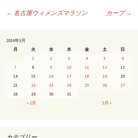
投
←
名古屋ウィメンズマラソン
カープ
→
稿
2016年3月
月
火
水
木
金
土
日
ナ
1
2
3
4
5
6
7
8
9
10
11
12
13
ビ
14
15
16
17
18
19
20
21
22
23
24
25
26
27
ゲ
28
29
30
31
« 2月
5月 »
ー
シ
カテゴリー