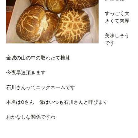
すっごく大
きくて肉厚
美味しそう
です
金城の山の中の取れたて椎茸
今夜早速頂きます
石川さんってニックネームです
本名はOさん 母はいつも石川さんと呼びます
おかなしな関係ですわ