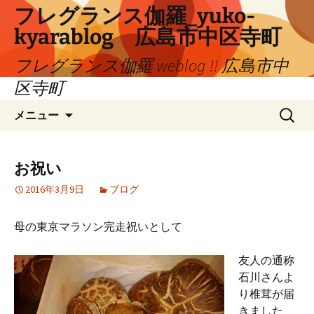
コ
フレグランス伽羅_yuko-
ン
kyarablog 広島市中区寺町
テ
ン
フレグランス伽羅 weblog !! 広島市中
ツ
区寺町
へ
検
ス
メニュー
索:
キ
ッ
プ
お祝い
2016年3月9日
ブログ
母の東京マラソン完走祝いとして
友人の通称
石川さんよ
り椎茸が届
きました