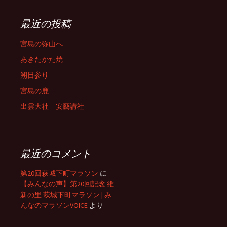
最近の投稿
宮島の弥山へ
あきたかた焼
朔日参り
宮島の鹿
出雲大社 安藝講社
最近のコメント
第20回萩城下町マラソン
に
【みんなの声】第20回記念 維
新の里 萩城下町マラソン | み
んなのマラソンVOICE
より