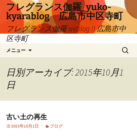
コ
フレグランス伽羅_yuko-
ン
kyarablog 広島市中区寺町
テ
ン
フレグランス伽羅 weblog !! 広島市中
ツ
区寺町
へ
検
ス
メニュー
索:
キ
ッ
プ
日別アーカイブ: 2015年10月1
日
古い土の再生
2015年10月1日
ブログ