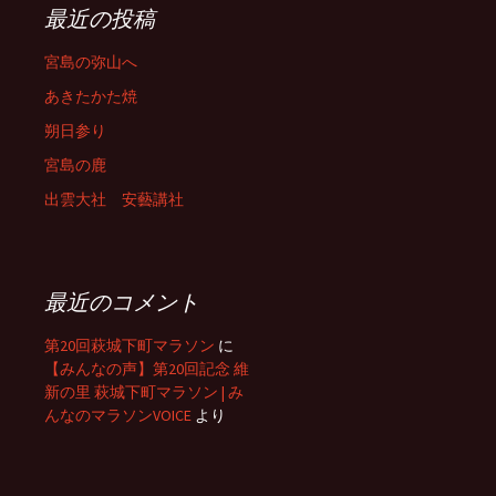
最近の投稿
宮島の弥山へ
あきたかた焼
朔日参り
宮島の鹿
出雲大社 安藝講社
最近のコメント
第20回萩城下町マラソン
に
【みんなの声】第20回記念 維
新の里 萩城下町マラソン | み
んなのマラソンVOICE
より