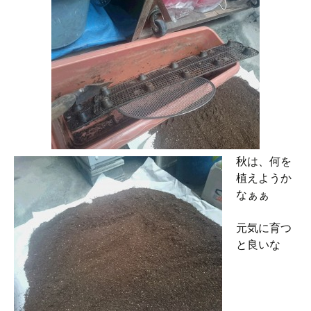
秋は、何を
植えようか
なぁぁ
元気に育つ
と良いな