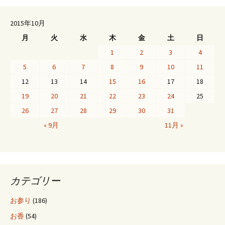
稿
2015年10月
月
火
水
木
金
土
日
ナ
1
2
3
4
5
6
7
8
9
10
11
ビ
12
13
14
15
16
17
18
19
20
21
22
23
24
25
ゲ
26
27
28
29
30
31
« 9月
11月 »
ー
シ
カテゴリー
ョ
お参り
(186)
お香
(54)