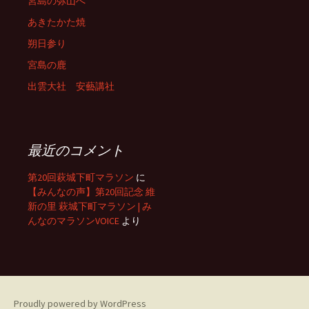
宮島の弥山へ
あきたかた焼
朔日参り
宮島の鹿
出雲大社 安藝講社
最近のコメント
第20回萩城下町マラソン
に
【みんなの声】第20回記念 維
新の里 萩城下町マラソン | み
んなのマラソンVOICE
より
Proudly powered by WordPress