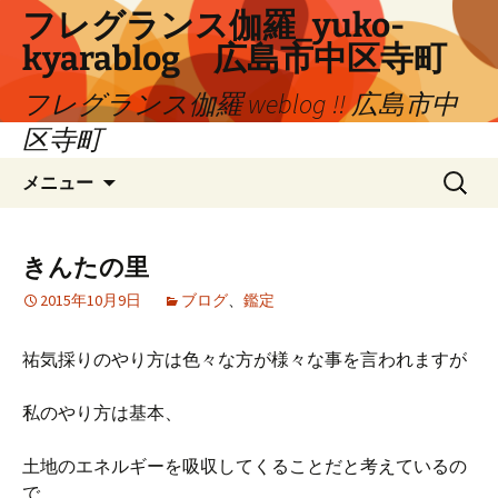
コ
フレグランス伽羅_yuko-
ン
kyarablog 広島市中区寺町
テ
ン
フレグランス伽羅 weblog !! 広島市中
ツ
区寺町
へ
検
ス
メニュー
索:
キ
ッ
プ
きんたの里
2015年10月9日
ブログ
、
鑑定
祐気採りのやり方は色々な方が様々な事を言われますが
私のやり方は基本、
土地のエネルギーを吸収してくることだと考えているの
で