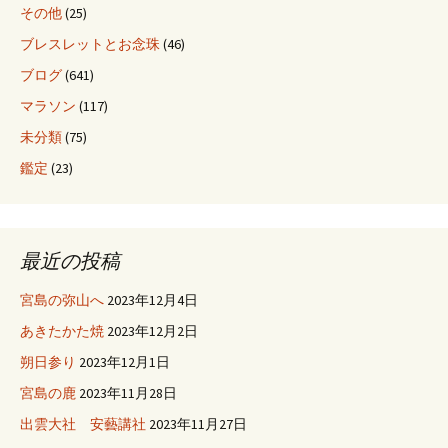
ン
その他
(25)
ブレスレットとお念珠
(46)
ブログ
(641)
マラソン
(117)
未分類
(75)
鑑定
(23)
最近の投稿
宮島の弥山へ
2023年12月4日
あきたかた焼
2023年12月2日
朔日参り
2023年12月1日
宮島の鹿
2023年11月28日
出雲大社 安藝講社
2023年11月27日