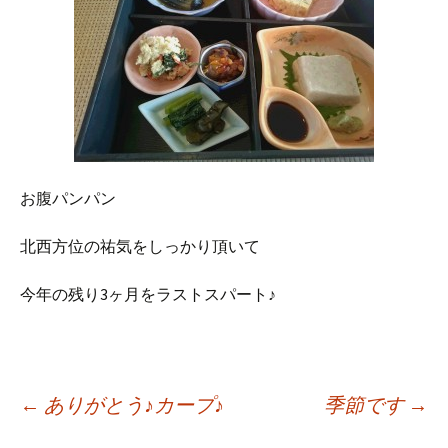
お腹パンパン
北西方位の祐気をしっかり頂いて
今年の残り3ヶ月をラストスパート♪
投
←
ありがとう♪カープ♪
季節です
→