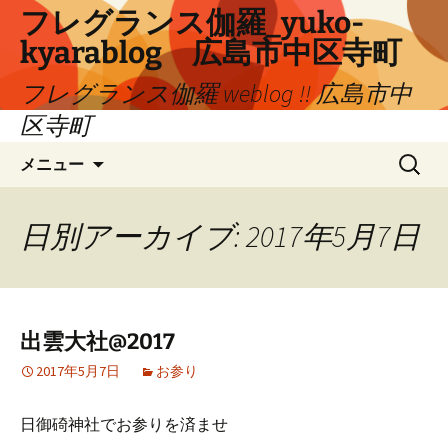
コ
フレグランス伽羅_yuko-
ン
kyarablog 広島市中区寺町
テ
ン
フレグランス伽羅 weblog !! 広島市中
ツ
区寺町
へ
検
ス
メニュー
索:
キ
ッ
プ
日別アーカイブ: 2017年5月7日
出雲大社@2017
2017年5月7日
お参り
日御碕神社でお参りを済ませ