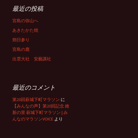
最近の投稿
宮島の弥山へ
あきたかた焼
朔日参り
宮島の鹿
出雲大社 安藝講社
最近のコメント
第20回萩城下町マラソン
に
【みんなの声】第20回記念 維
新の里 萩城下町マラソン | み
んなのマラソンVOICE
より