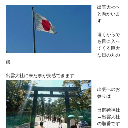
出雲大社へ
と向かいま
す
遠くからで
も目に入っ
てくる巨大
な日の丸の
旗
出雲大社に来た事が実感できます
出雲へのお
参りは
日御碕神社
→出雲大社
の順番です