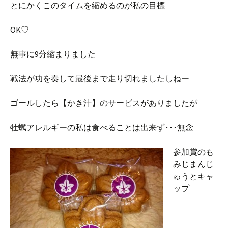
とにかくこのタイムを縮めるのが私の目標
OK♡
無事に9分縮まりました
戦法が功を奏して最後まで走り切れましたしねー
ゴールしたら【かき汁】のサービスがありましたが
牡蠣アレルギーの私は食べることは出来ず･･･無念
参加賞のも
みじまんじ
ゅうとキャ
ップ