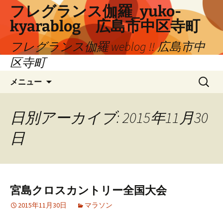
コ
フレグランス伽羅_yuko-
ン
kyarablog 広島市中区寺町
テ
ン
フレグランス伽羅 weblog !! 広島市中
ツ
区寺町
へ
検
ス
メニュー
索:
キ
ッ
プ
日別アーカイブ: 2015年11月30
日
宮島クロスカントリー全国大会
2015年11月30日
マラソン