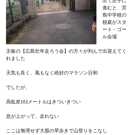
出て左手に
進むと、宮
島中学校の
校庭がスタ
ート・ゴー
ル会場
主催の【広島壮年走ろう会】の方々が列んで出迎えてく
れました
天気も良く、風もなく絶好のマラソン日和
でしたが、
高低差102メートルはきついきつい
息が上がって、走れない
ここは無理せず大股の早歩きで山登りをこなし