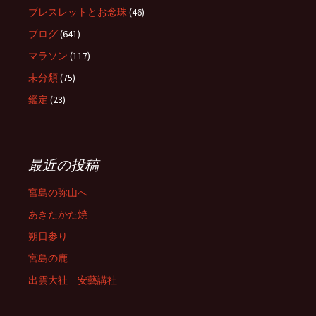
ブレスレットとお念珠
(46)
ブログ
(641)
マラソン
(117)
未分類
(75)
鑑定
(23)
最近の投稿
宮島の弥山へ
あきたかた焼
朔日参り
宮島の鹿
出雲大社 安藝講社