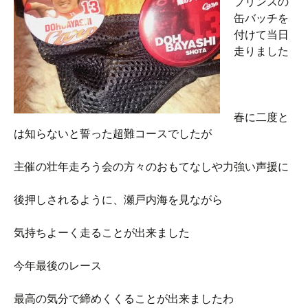
プリンスの
缶バッチを
付けて当日
走りました
春に二度と
は知らないと誓った超難コースでしたが
主催の壮年走ろう会の方々のおもてなしや力強い声援に
後押しされるように、瀬戸内海を見ながら
気持ちよーく走ることが出来ました
今年最後のレース
最高の気分で締めくくることが出来ましたわ