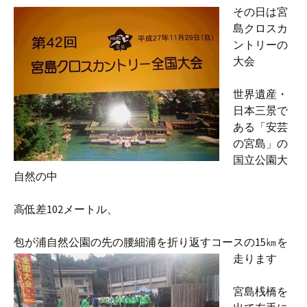
その日は宮
島クロスカ
ントリーの
大会
世界遺産・
日本三景で
ある「安芸
の宮島」の
国立公園大
自然の中
高低差102メートル、
包が浦自然公園の先の腰細浦を折り返す
コースの15㎞を
走ります
宮島桟橋を