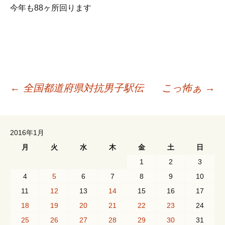
今年も88ヶ所回ります
投
←
全国都道府県対抗男子駅伝
こっ怖ぁ
→
稿
2016年1月
ナ
月
火
水
木
金
土
日
1
2
3
ビ
4
5
6
7
8
9
10
11
12
13
14
15
16
17
18
19
20
21
22
23
24
ゲ
25
26
27
28
29
30
31