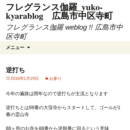
フレグランス伽羅_yuko-
コ
ン
kyarablog 広島市中区寺町
テ
ン
フレグランス伽羅 weblog !! 広島市中
ツ
区寺町
へ
検
ス
メニュー
索:
キ
ッ
プ
逆打ち
2016年1月29日
お参り
今年の遍路は閏年なので逆打ちが主流となります
逆打ちとは88番の大窪寺からスタートして、ゴールが1
番の霊山寺
88ヶ所のお寺を88番から逆順番に回るという意味