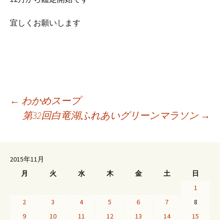
宜しくお願いします
投
←
わかめスープ
第32回白竜湖ふれあいグリーンマラソン
→
稿
ナ
2015年11月
月
火
水
木
金
土
日
1
ビ
2
3
4
5
6
7
8
9
10
11
12
13
14
15