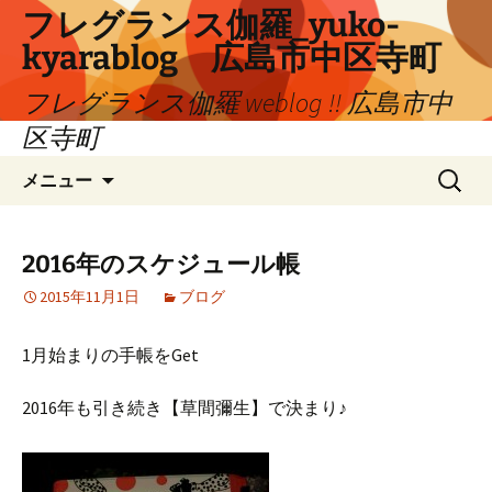
コ
フレグランス伽羅_yuko-
ン
kyarablog 広島市中区寺町
テ
ン
フレグランス伽羅 weblog !! 広島市中
ツ
区寺町
へ
検
ス
メニュー
索:
キ
ッ
プ
2016年のスケジュール帳
2015年11月1日
ブログ
1月始まりの手帳をGet
2016年も引き続き【草間彌生】で決まり♪