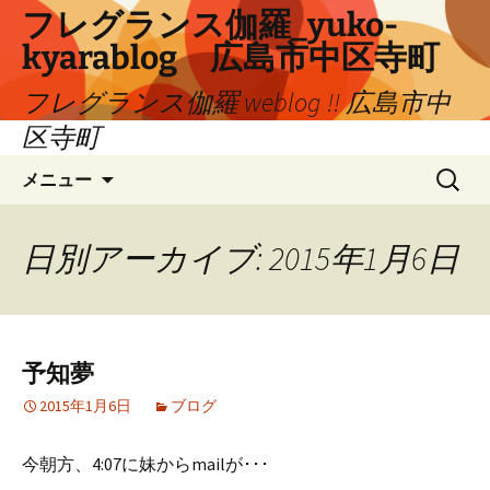
コ
フレグランス伽羅_yuko-
ン
kyarablog 広島市中区寺町
テ
ン
フレグランス伽羅 weblog !! 広島市中
ツ
区寺町
へ
検
ス
メニュー
索:
キ
ッ
プ
日別アーカイブ: 2015年1月6日
予知夢
2015年1月6日
ブログ
今朝方、4:07に妹からmailが･･･