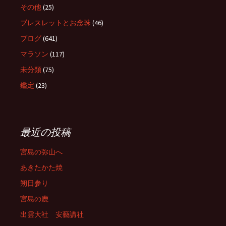
その他
(25)
ブレスレットとお念珠
(46)
ブログ
(641)
マラソン
(117)
未分類
(75)
鑑定
(23)
最近の投稿
宮島の弥山へ
あきたかた焼
朔日参り
宮島の鹿
出雲大社 安藝講社