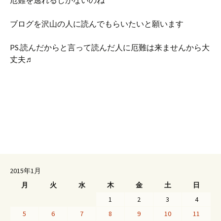
厄難を逃れるしかないのね
ブログを沢山の人に読んでもらいたいと願います
PS.読んだからと言って読んだ人に厄難は来ませんから大
丈夫♬
2015年1月
月
火
水
木
金
土
日
1
2
3
4
5
6
7
8
9
10
11