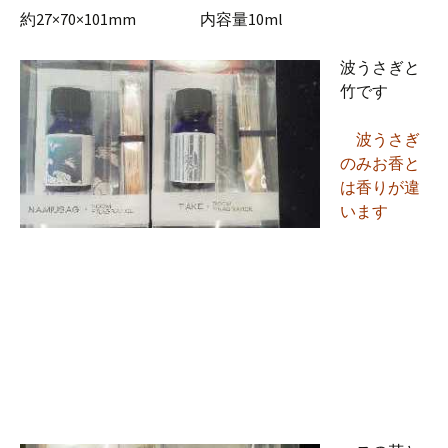
約27×70×101mm 内容量10ml
波うさぎと
竹です
波うさぎ
のみお香と
は香りが違
います