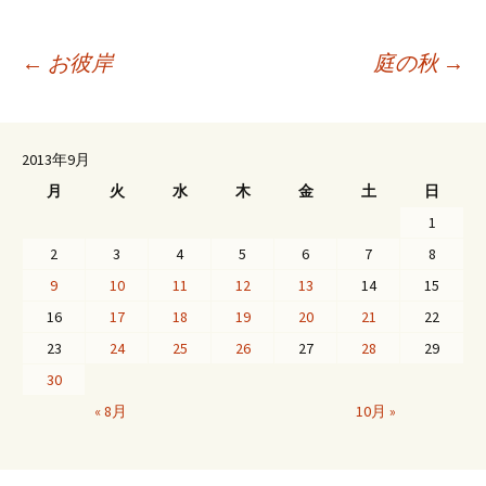
投
←
お彼岸
庭の秋
→
稿
2013年9月
月
火
水
木
金
土
日
ナ
1
2
3
4
5
6
7
8
ビ
9
10
11
12
13
14
15
16
17
18
19
20
21
22
ゲ
23
24
25
26
27
28
29
30
ー
« 8月
10月 »
シ