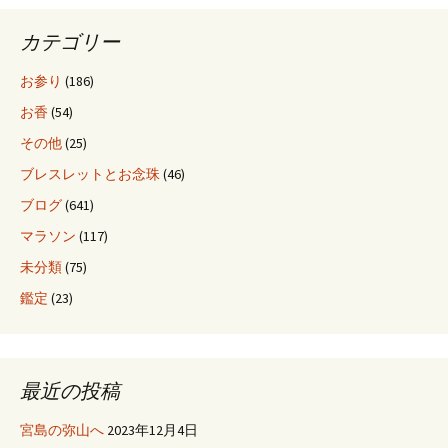
カテゴリー
ョ
お参り
(186)
ン
お香
(54)
その他
(25)
ブレスレットとお念珠
(46)
ブログ
(641)
マラソン
(117)
未分類
(75)
鑑定
(23)
最近の投稿
宮島の弥山へ
2023年12月4日