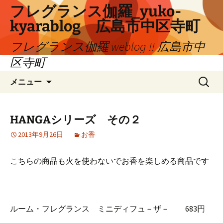
コ
フレグランス伽羅_yuko-
ン
kyarablog 広島市中区寺町
テ
ン
フレグランス伽羅 weblog !! 広島市中
ツ
区寺町
へ
検
ス
メニュー
索:
キ
ッ
プ
HANGAシリーズ その２
2013年9月26日
お香
こちらの商品も火を使わないでお香を楽しめる商品です
ルーム・フレグランス ミニディフュ－ザ－ 683円