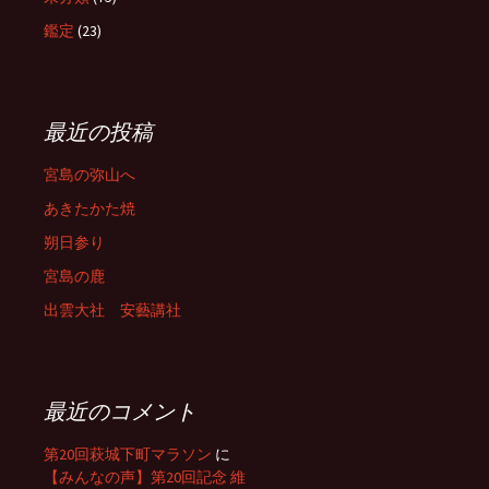
鑑定
(23)
最近の投稿
宮島の弥山へ
あきたかた焼
朔日参り
宮島の鹿
出雲大社 安藝講社
最近のコメント
第20回萩城下町マラソン
に
【みんなの声】第20回記念 維