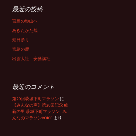
最近の投稿
宮島の弥山へ
あきたかた焼
朔日参り
宮島の鹿
出雲大社 安藝講社
最近のコメント
第20回萩城下町マラソン
に
【みんなの声】第20回記念 維
新の里 萩城下町マラソン | み
んなのマラソンVOICE
より