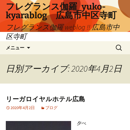
コ
フレグランス伽羅_yuko-
ン
kyarablog 広島市中区寺町
テ
ン
フレグランス伽羅 weblog !! 広島市中
ツ
区寺町
へ
検
ス
メニュー
索:
キ
ッ
プ
日別アーカイブ: 2020年4月2日
リーガロイヤルホテル広島
2020年4月2日
ブログ
夕べ