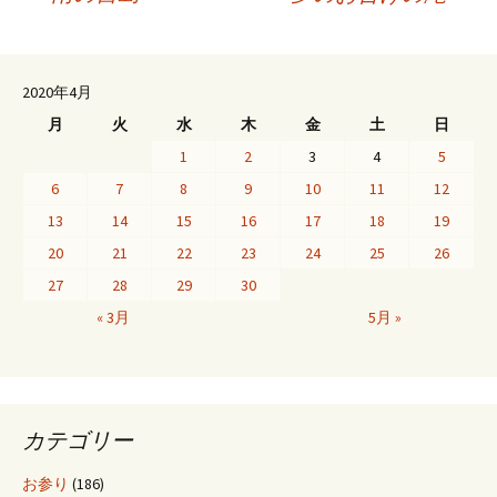
投
稿
2020年4月
月
火
水
木
金
土
日
ナ
1
2
3
4
5
6
7
8
9
10
11
12
ビ
13
14
15
16
17
18
19
20
21
22
23
24
25
26
ゲ
27
28
29
30
« 3月
5月 »
ー
シ
カテゴリー
ョ
お参り
(186)