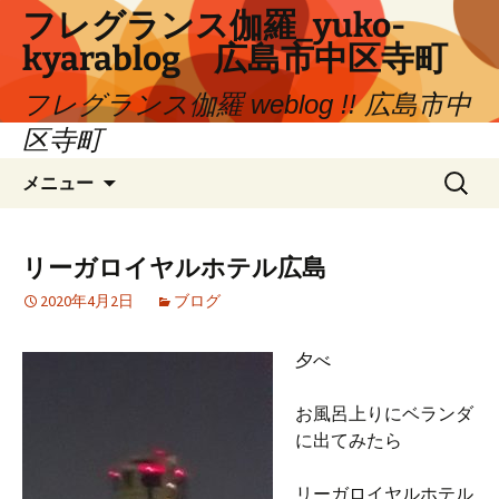
コ
フレグランス伽羅_yuko-
ン
kyarablog 広島市中区寺町
テ
ン
フレグランス伽羅 weblog !! 広島市中
ツ
区寺町
へ
検
ス
メニュー
索:
キ
ッ
プ
リーガロイヤルホテル広島
2020年4月2日
ブログ
夕べ
お風呂上りにベランダ
に出てみたら
リーガロイヤルホテル