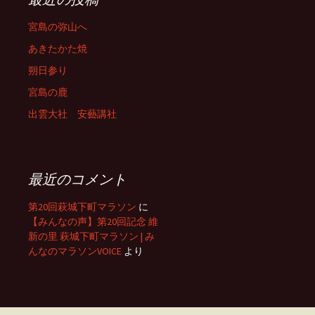
宮島の弥山へ
あきたかた焼
朔日参り
宮島の鹿
出雲大社 安藝講社
最近のコメント
第20回萩城下町マラソン
に
【みんなの声】第20回記念 維
新の里 萩城下町マラソン | み
んなのマラソンVOICE
より