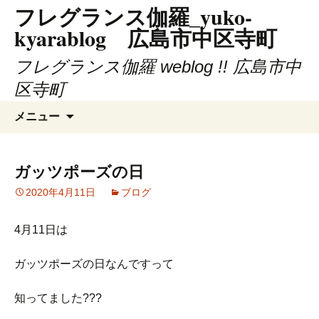
フレグランス伽羅_yuko-
コ
ン
kyarablog 広島市中区寺町
テ
ン
フレグランス伽羅 weblog !! 広島市中
ツ
区寺町
へ
検
ス
メニュー
索:
キ
ッ
プ
ガッツポーズの日
2020年4月11日
ブログ
4月11日は
ガッツポーズの日なんですって
知ってました???