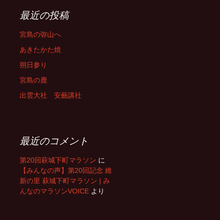
最近の投稿
宮島の弥山へ
あきたかた焼
朔日参り
宮島の鹿
出雲大社 安藝講社
最近のコメント
第20回萩城下町マラソン
に
【みんなの声】第20回記念 維
新の里 萩城下町マラソン | み
んなのマラソンVOICE
より