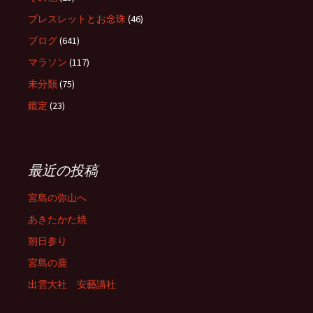
ブレスレットとお念珠
(46)
ブログ
(641)
マラソン
(117)
未分類
(75)
鑑定
(23)
最近の投稿
宮島の弥山へ
あきたかた焼
朔日参り
宮島の鹿
出雲大社 安藝講社