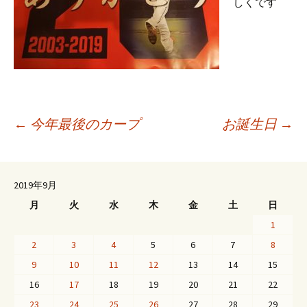
しくです
投
←
今年最後のカープ
お誕生日
→
稿
2019年9月
月
火
水
木
金
土
日
ナ
1
2
3
4
5
6
7
8
ビ
9
10
11
12
13
14
15
16
17
18
19
20
21
22
ゲ
23
24
25
26
27
28
29