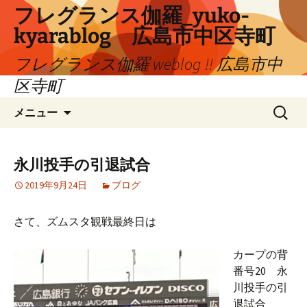
コ
フレグランス伽羅_yuko-
ン
kyarablog 広島市中区寺町
テ
ン
フレグランス伽羅 weblog !! 広島市中
ツ
区寺町
へ
検
ス
メニュー
索:
キ
ッ
プ
永川投手の引退試合
2019年9月24日
ブログ
さて、ズムスタ観戦最終日は
カープの背
番号20 永
川投手の引
退試合