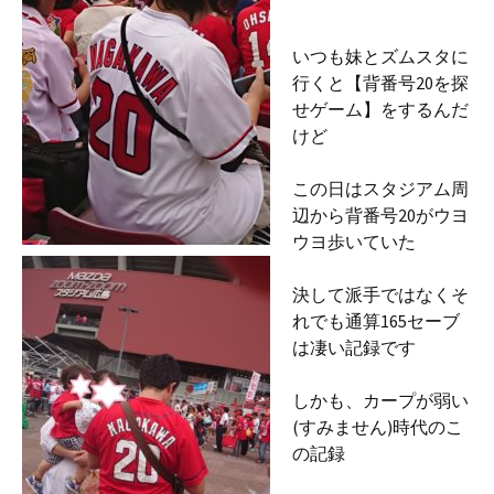
いつも妹とズム
スタに
行くと【背番号20を探
せゲーム】をするんだ
けど
この日はスタジアム周
辺から背番号20がウヨ
ウヨ歩いていた
決して派手ではなくそ
れでも通算165セーブ
は凄い記録です
しかも、カープが弱い
(すみません)時代のこ
の記録