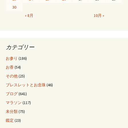
30
ー
« 8月
10月 »
シ
カテゴリー
ョ
お参り
(186)
ン
お香
(54)
その他
(25)
ブレスレットとお念珠
(46)
ブログ
(641)
マラソン
(117)
未分類
(75)
鑑定
(23)