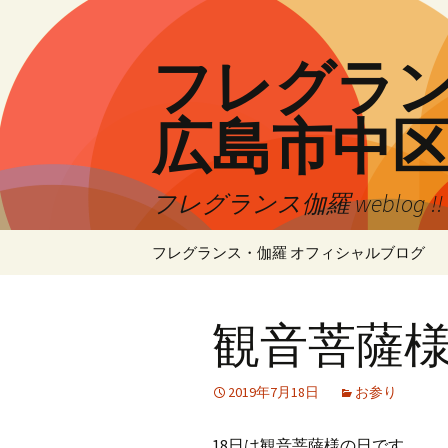
コ
ン
テ
フレグランス
ン
ツ
広島市中
へ
ス
キ
フレグランス伽羅 weblog 
ッ
プ
フレグランス・伽羅 オフィシャルブログ
観音菩薩
2019年7月18日
お参り
18日は観音菩薩様の日です