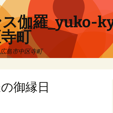
伽羅_yuko-ky
区寺町
!! 広島市中区寺町
様の御縁日