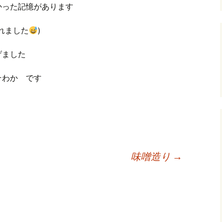
かった記憶があります
れました
)
げました
そわか です
味噌造り
→