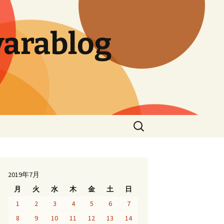
arablog
検
索:
2019年7月
月
火
水
木
金
土
日
1
2
3
4
5
6
7
8
9
10
11
12
13
14