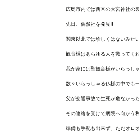
広島市内では西区の大宮神社の
先日、偶然社を発見!!
関東以北では珍しくはないみた
観音様はあらゆる人を救ってく
我が家には聖観音様がいらっし
数々いらっしゃる仏様の中でも
父が交通事故で生死が危なかっ
その連絡を受けて病院へ向かう
準備も手配も出来ず、ただオロ