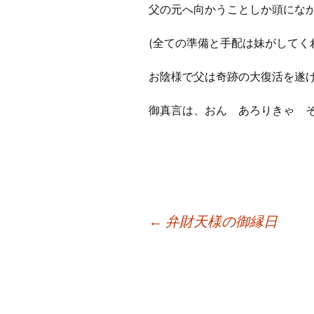
父の元へ向かうことしか頭にな
(全ての準備と手配は妹がしてく
お陰様で父は奇跡の大復活を遂
御真言は、おん あろりきゃ 
投
←
弁財天様の御縁日
稿