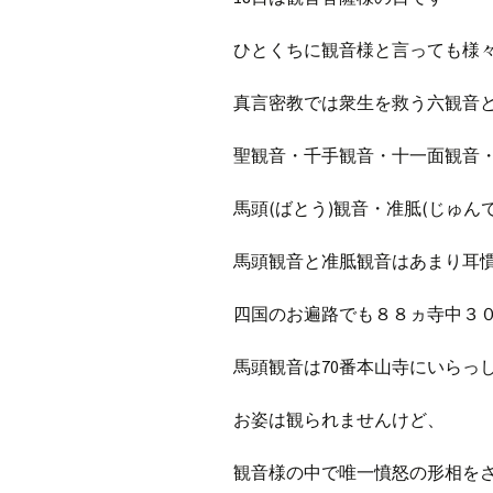
ひとくちに観音様と言っても様
真言密教では衆生を救う六観音
聖観音・千手観音・十一面観音
馬頭(ばとう)観音・准胝(じゅん
馬頭観音と准胝観音はあまり耳
四国のお遍路でも８８ヵ寺中３
馬頭観音は70番本山寺にいらっ
お姿は観られませんけど、
観音様の中で唯一憤怒の形相を