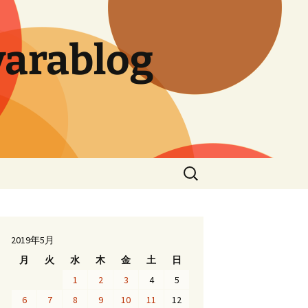
arablog
検
索:
2019年5月
月
火
水
木
金
土
日
1
2
3
4
5
6
7
8
9
10
11
12