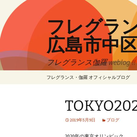
コ
ン
テ
フレグランス
ン
ツ
広島市中
へ
ス
キ
フレグランス伽羅 weblog 
ッ
プ
フレグランス・伽羅 オフィシャルブログ
TOKYO20
2019年5月9日
ブログ
2020年の東京オリンピック