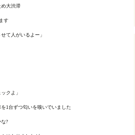
ため大渋滞
ます
させて人がいるよー」
ェックよ」
を1台ずつ匂いを嗅いでいました
な?