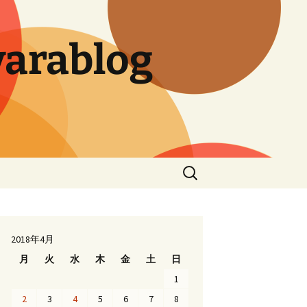
arablog
検
索:
2018年4月
月
火
水
木
金
土
日
1
2
3
4
5
6
7
8