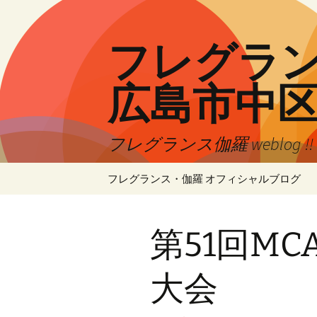
コ
ン
テ
フレグランス
ン
ツ
広島市中
へ
ス
キ
フレグランス伽羅 weblog 
ッ
プ
フレグランス・伽羅 オフィシャルブログ
第51回M
大会