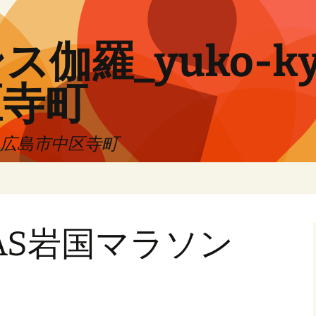
伽羅_yuko-ky
区寺町
!! 広島市中区寺町
CAS岩国マラソン