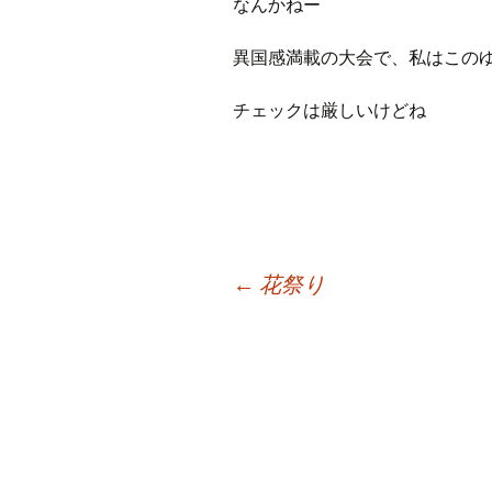
なんかねー
異国感満載の大会で、私はこのゆ
チェックは厳しいけどね
投
←
花祭り
稿
ナ