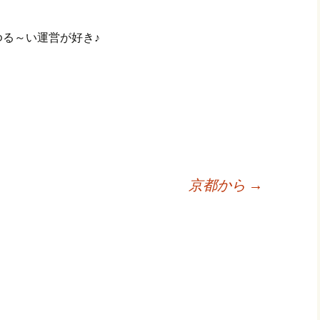
る～い運営が好き♪
京都から
→