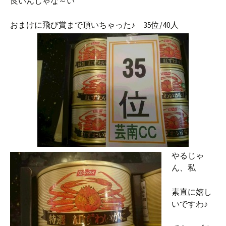
良いんじゃな～い
おまけに飛び賞まで頂いちゃった♪ 35位/40人
やるじゃ
ん、私
素直に嬉し
いですわ♪