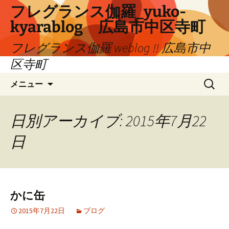
コ
フレグランス伽羅_yuko-
ン
kyarablog 広島市中区寺町
テ
ン
フレグランス伽羅 weblog !! 広島市中
ツ
区寺町
へ
検
ス
メニュー
索:
キ
ッ
プ
日別アーカイブ: 2015年7月22
日
かに缶
2015年7月22日
ブログ