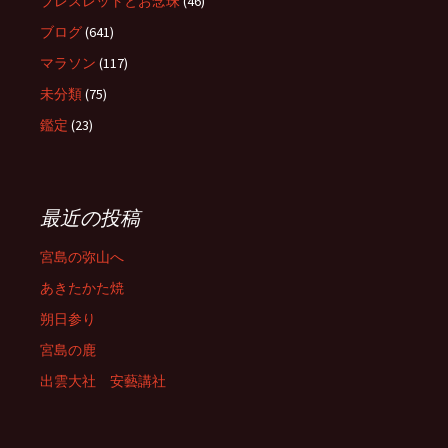
ブレスレットとお念珠
(46)
ブログ
(641)
マラソン
(117)
未分類
(75)
鑑定
(23)
最近の投稿
宮島の弥山へ
あきたかた焼
朔日参り
宮島の鹿
出雲大社 安藝講社