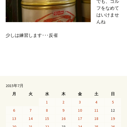
でも、ゴル
フをなめて
はいけませ
んね
少しは練習します･･･反省
2015年7月
月
火
水
木
金
土
日
1
2
3
4
5
6
7
8
9
10
11
12
13
14
15
16
17
18
19
20
21
22
23
24
25
26