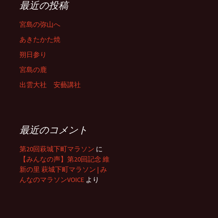
最近の投稿
宮島の弥山へ
あきたかた焼
朔日参り
宮島の鹿
出雲大社 安藝講社
最近のコメント
第20回萩城下町マラソン
に
【みんなの声】第20回記念 維
新の里 萩城下町マラソン | み
んなのマラソンVOICE
より