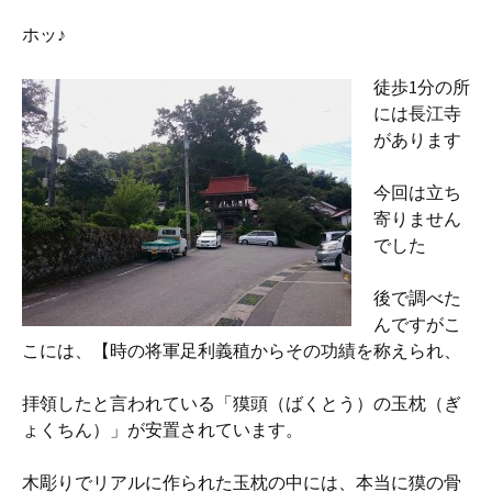
ホッ♪
徒歩1分の所
には長江寺
があります
今回は立ち
寄りません
でした
後で調べた
んですがこ
こには、【時の将軍足利義稙からその功績を称えられ、
拝領したと言われている「獏頭（ばくとう）の玉枕（ぎ
ょくちん）」が安置されています。
木彫りでリアルに作られた玉枕の中には、本当に獏の骨