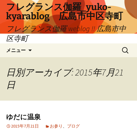
コ
フレグランス伽羅_yuko-
ン
kyarablog 広島市中区寺町
テ
ン
フレグランス伽羅 weblog !! 広島市中
ツ
区寺町
へ
検
ス
メニュー
索:
キ
ッ
プ
日別アーカイブ: 2015年7月21
日
ゆだに温泉
2015年7月21日
お参り
、
ブログ