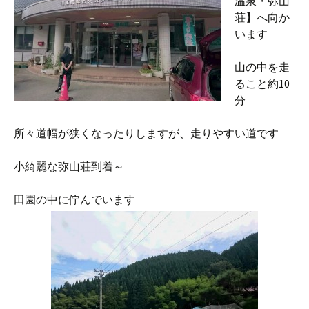
温泉・弥山
荘】へ向か
います
山の中を走
ること約10
分
所々道幅が狭くなったりしますが、走りやすい道です
小綺麗な弥山荘到着～
田園の中に佇んでいます