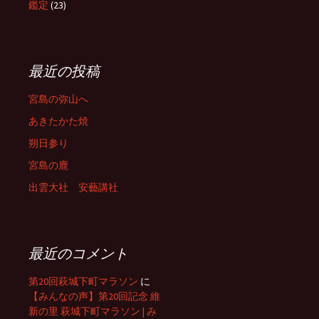
鑑定
(23)
最近の投稿
宮島の弥山へ
あきたかた焼
朔日参り
宮島の鹿
出雲大社 安藝講社
最近のコメント
第20回萩城下町マラソン
に
【みんなの声】第20回記念 維
新の里 萩城下町マラソン | み