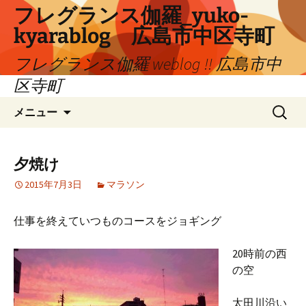
コ
フレグランス伽羅_yuko-
ン
kyarablog 広島市中区寺町
テ
ン
フレグランス伽羅 weblog !! 広島市中
ツ
区寺町
へ
検
ス
メニュー
索:
キ
ッ
プ
夕焼け
2015年7月3日
マラソン
仕事を終えていつものコースをジョギング
20時前の西
の空
太田川沿い