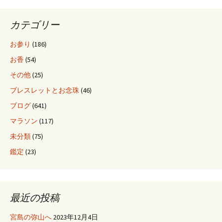
シ
カテゴリー
ョ
お参り
(186)
お香
(54)
ン
その他
(25)
ブレスレットとお念珠
(46)
ブログ
(641)
マラソン
(117)
未分類
(75)
鑑定
(23)
最近の投稿
宮島の弥山へ
2023年12月4日