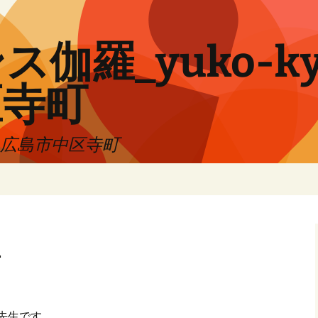
伽羅_yuko-ky
区寺町
!! 広島市中区寺町
ュ
先生です