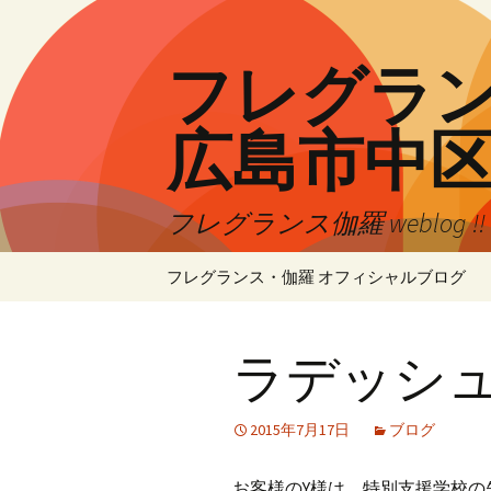
コ
ン
テ
フレグランス
ン
ツ
広島市中
へ
ス
キ
フレグランス伽羅 weblog 
ッ
プ
フレグランス・伽羅 オフィシャルブログ
ラデッシ
2015年7月17日
ブログ
お客様のY様は、特別支援学校の