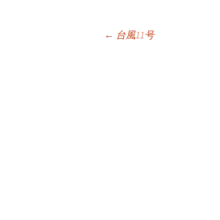
投
←
台風11号
稿
ナ
ビ
ゲ
ー