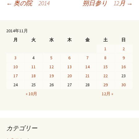
投
←
奥の院 2014
朔日参り 12月
→
稿
2014年11月
月
火
水
木
金
土
日
ナ
1
2
3
4
5
6
7
8
9
ビ
10
11
12
13
14
15
16
17
18
19
20
21
22
23
ゲ
24
25
26
27
28
29
30
« 10月
12月 »
ー
シ
カテゴリー