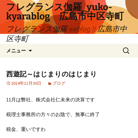
コ
フレグランス伽羅_yuko-
ン
kyarablog 広島市中区寺町
テ
ン
フレグランス伽羅 weblog !! 広島市中
ツ
区寺町
へ
検
ス
メニュー
索:
キ
ッ
プ
西遊記～はじまりのはじまり
2014年11月30日
ブログ
11月は弊社、株式会社仁未来の決算です
税理士事務所の方々のお陰で、無事に終了
税金、重いですわ