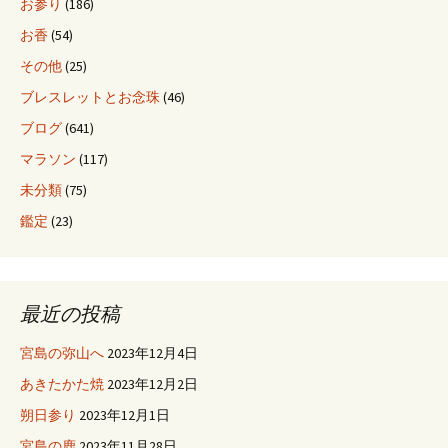
ョ
お参り
(186)
お香
(54)
ン
その他
(25)
ブレスレットとお念珠
(46)
ブログ
(641)
マラソン
(117)
未分類
(75)
鑑定
(23)
最近の投稿
宮島の弥山へ
2023年12月4日
あきたかた焼
2023年12月2日
朔日参り
2023年12月1日
宮島の鹿
2023年11月28日