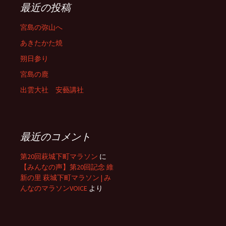
最近の投稿
宮島の弥山へ
あきたかた焼
朔日参り
宮島の鹿
出雲大社 安藝講社
最近のコメント
第20回萩城下町マラソン
に
【みんなの声】第20回記念 維
新の里 萩城下町マラソン | み
んなのマラソンVOICE
より