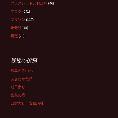
ブレスレットとお念珠
(46)
ブログ
(641)
マラソン
(117)
未分類
(75)
鑑定
(23)
最近の投稿
宮島の弥山へ
あきたかた焼
朔日参り
宮島の鹿
出雲大社 安藝講社