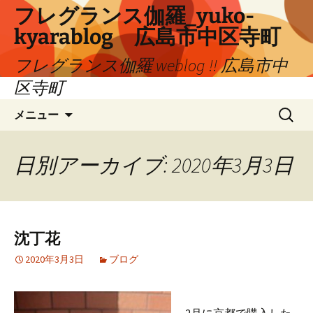
コ
フレグランス伽羅_yuko-
ン
kyarablog 広島市中区寺町
テ
ン
フレグランス伽羅 weblog !! 広島市中
ツ
区寺町
へ
検
ス
メニュー
索:
キ
ッ
プ
日別アーカイブ: 2020年3月3日
沈丁花
2020年3月3日
ブログ