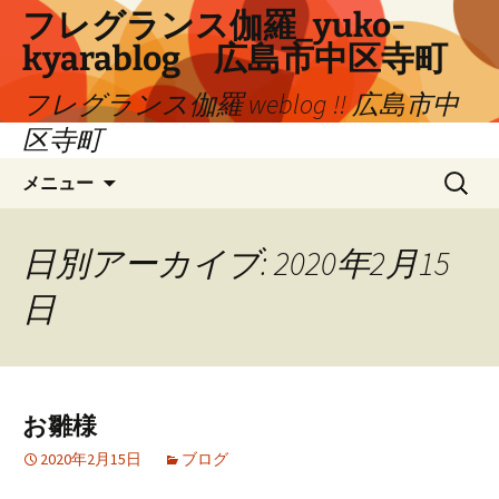
コ
フレグランス伽羅_yuko-
ン
kyarablog 広島市中区寺町
テ
ン
フレグランス伽羅 weblog !! 広島市中
ツ
区寺町
へ
検
ス
メニュー
索:
キ
ッ
プ
日別アーカイブ: 2020年2月15
日
お雛様
2020年2月15日
ブログ