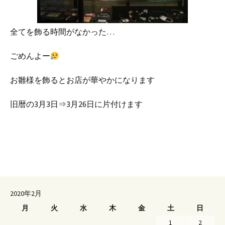
全てを飾る時間がなかった…
ごめんよー
お雛様を飾るとお店が華やかになります
旧暦の3月3日⇒3月26日に片付けます
2020年2月
月
火
水
木
金
土
日
1
2