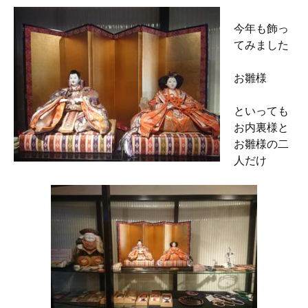
今年も飾っ
てみました
お雛様
といっても
お内裏様と
お雛様の二
人だけ