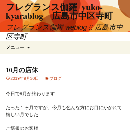
フレグランス伽羅_yuko-
コ
ン
kyarablog 広島市中区寺町
テ
ン
フレグランス伽羅 weblog !! 広島市中
ツ
区寺町
へ
検
ス
メニュー
索:
キ
ッ
プ
10月の店休
2019年9月30日
ブログ
今日で9月が終わります
たった１ヶ月ですが、今月も色んな方にお目にかかれて
嬉しい月でした
ご新規のお客様