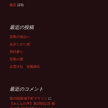
鑑定
(23)
最近の投稿
宮島の弥山へ
あきたかた焼
朔日参り
宮島の鹿
出雲大社 安藝講社
最近のコメント
第20回萩城下町マラソン
に
【みんなの声】第20回記念 維