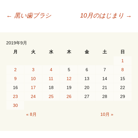
投
←
黒い歯ブラシ
10月のはじまり
→
稿
2019年9月
ナ
月
火
水
木
金
土
日
1
ビ
2
3
4
5
6
7
8
9
10
11
12
13
14
15
16
17
18
19
20
21
22
ゲ
23
24
25
26
27
28
29
30
ー
« 8月
10月 »
シ