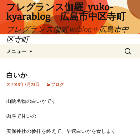
コ
フレグランス伽羅_yuko-
ン
kyarablog 広島市中区寺町
テ
ン
フレグランス伽羅 weblog !! 広島市中
ツ
区寺町
へ
検
ス
メニュー
索:
キ
ッ
プ
白いか
2019年8月23日
ブログ
山陰名物の白いかです
肉厚で甘いの
美保神社の参拝を終えて、早速白いかを食します