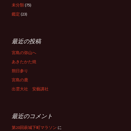
未分類
(75)
鑑定
(23)
最近の投稿
宮島の弥山へ
あきたかた焼
朔日参り
宮島の鹿
出雲大社 安藝講社
最近のコメント
第20回萩城下町マラソン
に