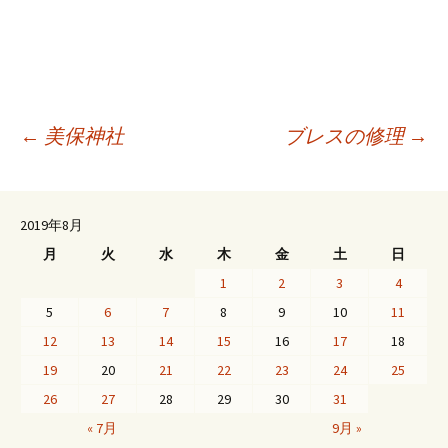
投
←
美保神社
ブレスの修理
→
稿
2019年8月
月
火
水
木
金
土
日
ナ
1
2
3
4
5
6
7
8
9
10
11
ビ
12
13
14
15
16
17
18
19
20
21
22
23
24
25
ゲ
26
27
28
29
30
31
« 7月
9月 »