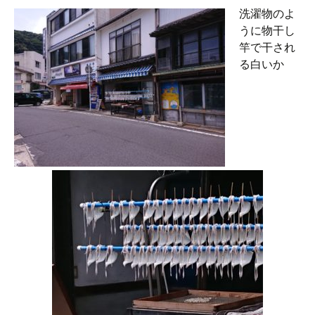
洗濯物のよ
うに物干し
竿で干され
る白いか