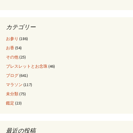
ー
シ
カテゴリー
ョ
お参り
(186)
お香
(54)
ン
その他
(25)
ブレスレットとお念珠
(46)
ブログ
(641)
マラソン
(117)
未分類
(75)
鑑定
(23)
最近の投稿