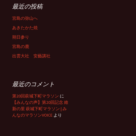
最近の投稿
宮島の弥山へ
あきたかた焼
朔日参り
宮島の鹿
出雲大社 安藝講社
最近のコメント
第20回萩城下町マラソン
に
【みんなの声】第20回記念 維
新の里 萩城下町マラソン | み
んなのマラソンVOICE
より