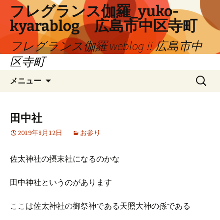
コ
フレグランス伽羅_yuko-
ン
kyarablog 広島市中区寺町
テ
ン
フレグランス伽羅 weblog !! 広島市中
ツ
区寺町
へ
検
ス
メニュー
索:
キ
ッ
プ
田中社
2019年8月12日
お参り
佐太神社の摂末社になるのかな
田中神社というのがあります
ここは佐太神社の御祭神である天照大神の孫である