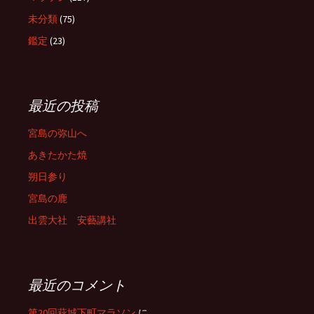
未分類
(75)
鑑定
(23)
最近の投稿
宮島の弥山へ
あきたかた焼
朔日参り
宮島の鹿
出雲大社 安藝講社
最近のコメント
第20回萩城下町マラソン
に