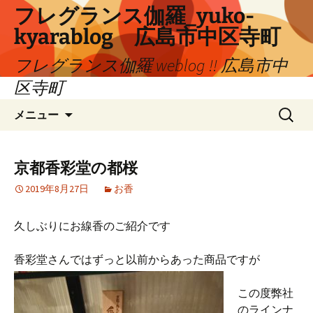
コ
フレグランス伽羅_yuko-
ン
kyarablog 広島市中区寺町
テ
ン
フレグランス伽羅 weblog !! 広島市中
ツ
区寺町
へ
検
ス
メニュー
索:
キ
ッ
プ
京都香彩堂の都桜
2019年8月27日
お香
久しぶりにお線香のご紹介です
香彩堂さんではずっと以前からあった商品ですが
この度弊社
のラインナ