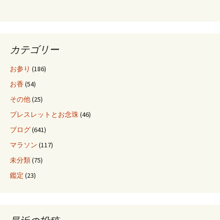
ー
シ
カテゴリー
ョ
お参り
(186)
お香
(54)
ン
その他
(25)
ブレスレットとお念珠
(46)
ブログ
(641)
マラソン
(117)
未分類
(75)
鑑定
(23)