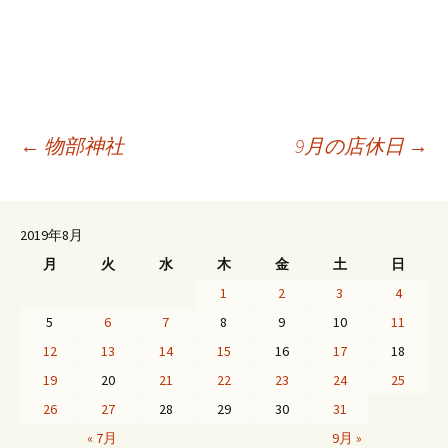
投
←
物部神社
9月の店休日
→
稿
2019年8月
月
火
水
木
金
土
日
ナ
1
2
3
4
5
6
7
8
9
10
11
ビ
12
13
14
15
16
17
18
19
20
21
22
23
24
25
ゲ
26
27
28
29
30
31
« 7月
9月 »