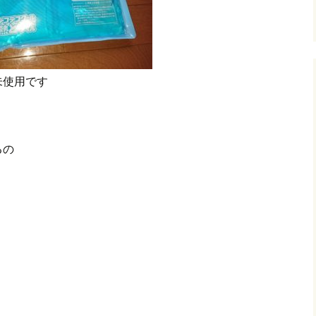
未使用です
るの