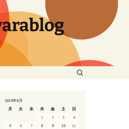
arablog
検
索:
2019年8月
月
火
水
木
金
土
日
1
2
3
4
5
6
7
8
9
10
11