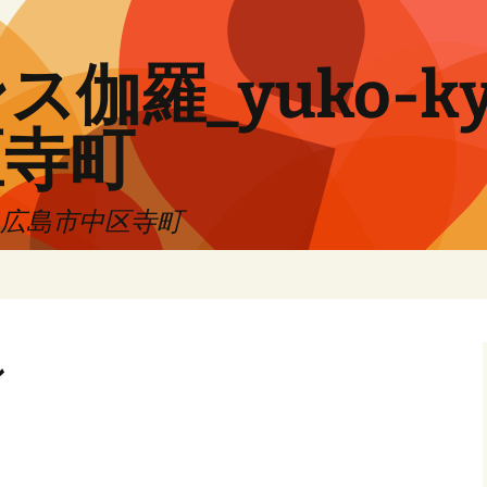
伽羅_yuko-ky
区寺町
!! 広島市中区寺町
ン