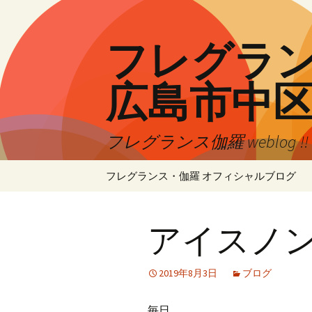
コ
ン
テ
フレグランス
ン
ツ
広島市中
へ
ス
キ
フレグランス伽羅 weblog 
ッ
プ
フレグランス・伽羅 オフィシャルブログ
アイスノ
2019年8月3日
ブログ
毎日