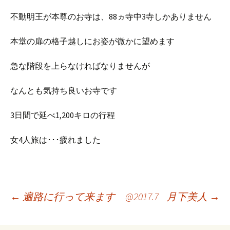
不動明王が本尊のお寺は、88ヵ寺中3寺しかありません
本堂の扉の格子越しにお姿が微かに望めます
急な階段を上らなければなりませんが
なんとも気持ち良いお寺です
3日間で延べ1,200キロの行程
女4人旅は･･･疲れました
投
←
遍路に行って来ます @2017.7
月下美人
→