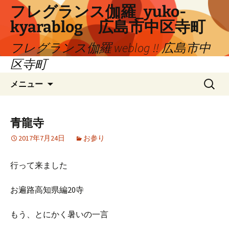
コ
フレグランス伽羅_yuko-
ン
kyarablog 広島市中区寺町
テ
ン
フレグランス伽羅 weblog !! 広島市中
ツ
区寺町
へ
検
ス
メニュー
索:
キ
ッ
プ
青龍寺
2017年7月24日
お参り
行って来ました
お遍路高知県編20寺
もう、とにかく暑いの一言