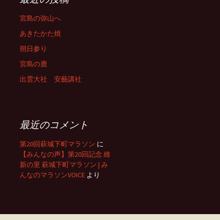
宮島の弥山へ
あきたかた焼
朔日参り
宮島の鹿
出雲大社 安藝講社
最近のコメント
第20回萩城下町マラソン
に
【みんなの声】第20回記念 維
新の里 萩城下町マラソン | み
んなのマラソンVOICE
より