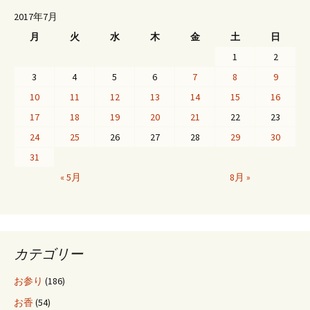
稿
2017年7月
月
火
水
木
金
土
日
ナ
1
2
3
4
5
6
7
8
9
ビ
10
11
12
13
14
15
16
17
18
19
20
21
22
23
ゲ
24
25
26
27
28
29
30
31
ー
« 5月
8月 »
シ
カテゴリー
ョ
お参り
(186)
ン
お香
(54)