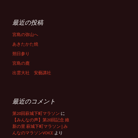
最近の投稿
宮島の弥山へ
あきたかた焼
朔日参り
宮島の鹿
出雲大社 安藝講社
最近のコメント
第20回萩城下町マラソン
に
【みんなの声】第20回記念 維
新の里 萩城下町マラソン | み
んなのマラソンVOICE
より