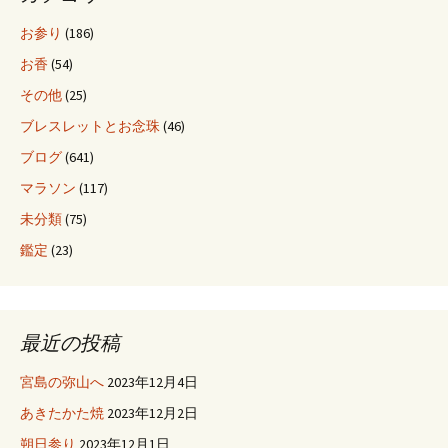
ョ
お参り
(186)
ン
お香
(54)
その他
(25)
ブレスレットとお念珠
(46)
ブログ
(641)
マラソン
(117)
未分類
(75)
鑑定
(23)
最近の投稿
宮島の弥山へ
2023年12月4日
あきたかた焼
2023年12月2日
朔日参り
2023年12月1日