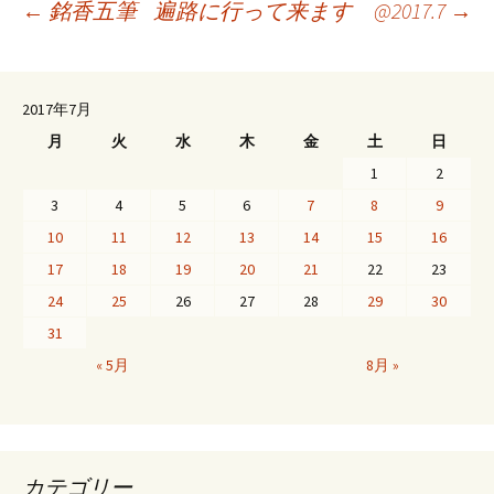
投
←
銘香五筆
遍路に行って来ます @2017.7
→
稿
2017年7月
月
火
水
木
金
土
日
ナ
1
2
3
4
5
6
7
8
9
ビ
10
11
12
13
14
15
16
17
18
19
20
21
22
23
ゲ
24
25
26
27
28
29
30
31
ー
« 5月
8月 »
シ
カテゴリー