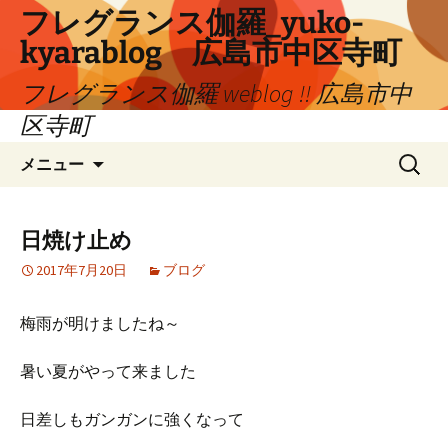
コ
フレグランス伽羅_yuko-
ン
kyarablog 広島市中区寺町
テ
ン
フレグランス伽羅 weblog !! 広島市中
ツ
区寺町
へ
検
ス
メニュー
索:
キ
ッ
プ
日焼け止め
2017年7月20日
ブログ
梅雨が明けましたね～
暑い夏がやって来ました
日差しもガンガンに強くなって