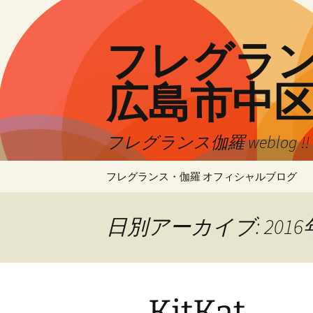
コ
ン
テ
フレグランス
ン
ツ
広島市中
へ
ス
キ
フレグランス伽羅 weblog 
ッ
プ
フレグランス・伽羅 オフィシャルブログ
日別アーカイブ: 2016
KitKat