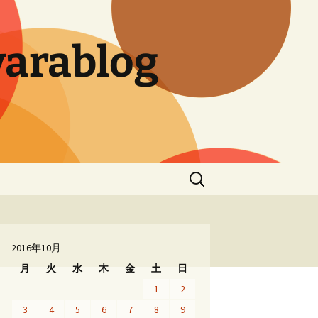
arablog
検
索:
2016年10月
月
火
水
木
金
土
日
1
2
3
4
5
6
7
8
9