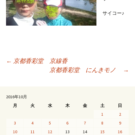
サイコー♪
投
←
京都香彩堂 京線香
京都香彩堂 にんきモノ
→
稿
ナ
2016年10月
月
火
水
木
金
土
日
1
2
ビ
3
4
5
6
7
8
9
10
11
12
13
14
15
16