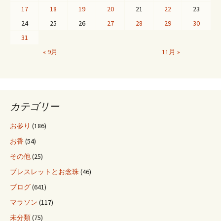
ゲ
17
18
19
20
21
22
23
24
25
26
27
28
29
30
ー
31
« 9月
11月 »
シ
ョ
カテゴリー
ン
お参り
(186)
お香
(54)
その他
(25)
ブレスレットとお念珠
(46)
ブログ
(641)
マラソン
(117)
未分類
(75)