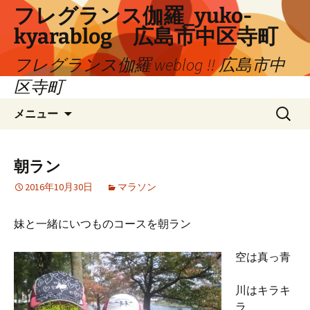
コ
フレグランス伽羅_yuko-
ン
kyarablog 広島市中区寺町
テ
ン
フレグランス伽羅 weblog !! 広島市中
ツ
区寺町
へ
検
ス
メニュー
索:
キ
ッ
プ
朝ラン
2016年10月30日
マラソン
妹と一緒にいつものコースを朝ラン
空は真っ青
川はキラキ
ラ