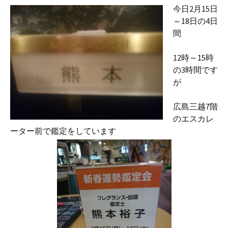
今日2月15日
～18日の4日
間
12時～15時
の3時間です
が
広島三越7階
のエスカレ
ーター前で鑑定をしています