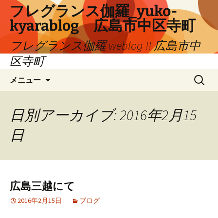
コ
フレグランス伽羅_yuko-
ン
kyarablog 広島市中区寺町
テ
ン
フレグランス伽羅 weblog !! 広島市中
ツ
区寺町
へ
検
ス
メニュー
索:
キ
ッ
プ
日別アーカイブ: 2016年2月15
日
広島三越にて
2016年2月15日
ブログ