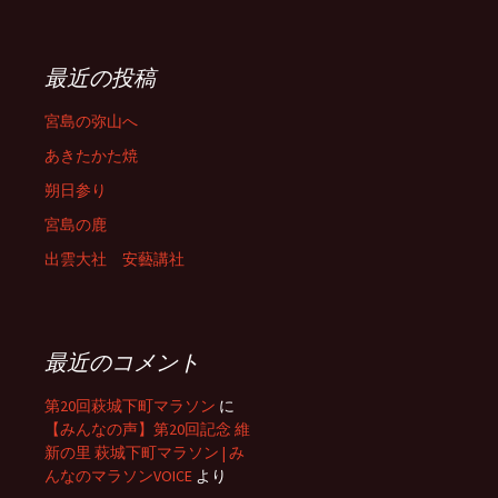
最近の投稿
宮島の弥山へ
あきたかた焼
朔日参り
宮島の鹿
出雲大社 安藝講社
最近のコメント
第20回萩城下町マラソン
に
【みんなの声】第20回記念 維
新の里 萩城下町マラソン | み
んなのマラソンVOICE
より