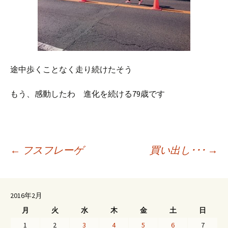
途中歩くことなく走り続けたそう
もう、感動したわ 進化を続ける79歳です
投
←
フスフレーゲ
買い出し･･･
→
稿
2016年2月
月
火
水
木
金
土
日
ナ
1
2
3
4
5
6
7