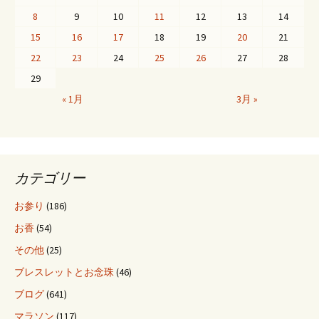
8
9
10
11
12
13
14
ビ
15
16
17
18
19
20
21
22
23
24
25
26
27
28
ゲ
29
« 1月
3月 »
ー
シ
カテゴリー
ョ
お参り
(186)
お香
(54)
ン
その他
(25)
ブレスレットとお念珠
(46)
ブログ
(641)
マラソン
(117)