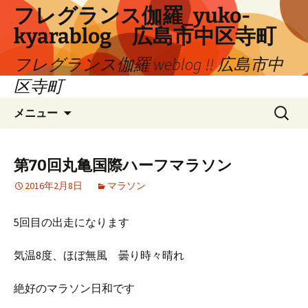
コ
フレグランス伽羅_yuko-
ン
kyarablog 広島市中区寺町
テ
ン
フレグランス伽羅 weblog !! 広島市中
ツ
区寺町
へ
検
ス
メニュー
索:
キ
ッ
プ
第70回丸亀国際ハーフマラソン
2016年2月8日
マラソン
5回目の出走になります
気温8度、ほぼ無風 曇り時々晴れ
絶好のマラソン日和です