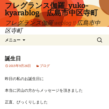
コ
フレグランス伽羅_yuko-
ン
kyarablog 広島市中区寺町
テ
ン
フレグランス伽羅 weblog !! 広島市中
ツ
区寺町
へ
検
ス
メニュー
索:
キ
ッ
プ
誕生日
2015年9月26日
ブログ
昨日の私のお誕生日に
本当に沢山の方からメッセージを頂きました
正直、びっくりしました