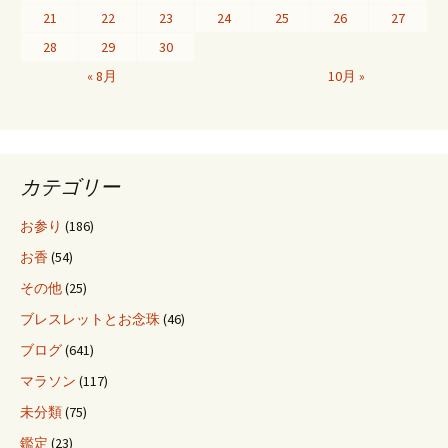
21
22
23
24
25
26
27
ゲ
28
29
30
« 8月
10月 »
ー
シ
カテゴリー
ョ
お参り
(186)
お香
(54)
ン
その他
(25)
ブレスレットとお念珠
(46)
ブログ
(641)
マラソン
(117)
未分類
(75)
鑑定
(23)