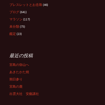
ブレスレットとお念珠
(46)
ブログ
(641)
マラソン
(117)
未分類
(75)
鑑定
(23)
最近の投稿
宮島の弥山へ
あきたかた焼
朔日参り
宮島の鹿
出雲大社 安藝講社