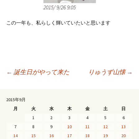
2015/ 9/26 9:05
この一年も、私らしく輝いていたいと思います
投
←
誕生日がやって来た
りゅうず山懐
→
稿
2015年9月
月
火
水
木
金
土
日
ナ
1
2
3
4
5
6
7
8
9
10
11
12
13
ビ
14
15
16
17
18
19
20