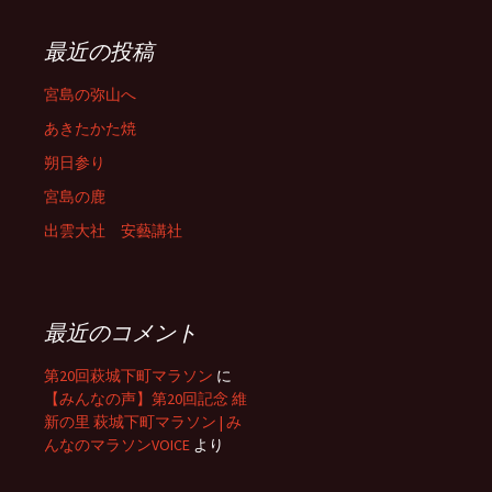
最近の投稿
宮島の弥山へ
あきたかた焼
朔日参り
宮島の鹿
出雲大社 安藝講社
最近のコメント
第20回萩城下町マラソン
に
【みんなの声】第20回記念 維
新の里 萩城下町マラソン | み
んなのマラソンVOICE
より