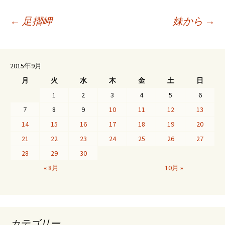
投
←
足摺岬
妹から
→
稿
2015年9月
月
火
水
木
金
土
日
ナ
1
2
3
4
5
6
7
8
9
10
11
12
13
ビ
14
15
16
17
18
19
20
21
22
23
24
25
26
27
ゲ
28
29
30
« 8月
10月 »
ー
シ
カテゴリー