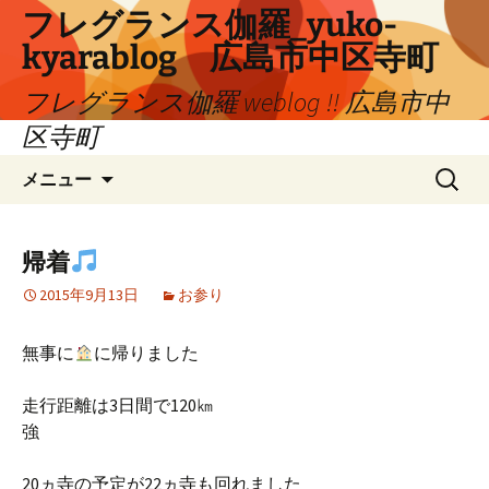
コ
フレグランス伽羅_yuko-
ン
kyarablog 広島市中区寺町
テ
ン
フレグランス伽羅 weblog !! 広島市中
ツ
区寺町
へ
検
ス
メニュー
索:
キ
ッ
プ
帰着
2015年9月13日
お参り
無事に
に帰りました
走行距離は3日間で120㎞
強
20ヵ寺の予定が22ヵ寺も回れました