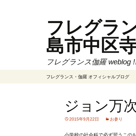
コ
ン
フレグランス伽
テ
ン
ツ
島市中区
へ
ス
キ
フレグランス伽羅 weblog 
ッ
プ
フレグランス・伽羅 オフィシャルブログ
ジョン万
2015年9月22日
お参り
小学校の社会科で必ず習うこの