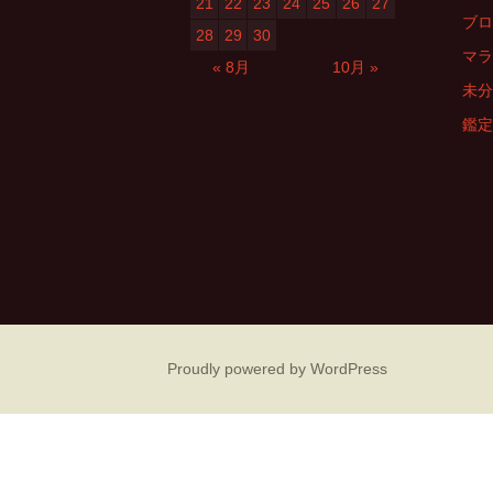
21
22
23
24
25
26
27
ゲ
ブロ
28
29
30
マラ
« 8月
10月 »
ー
未分
鑑定
シ
ョ
ン
Proudly powered by WordPress