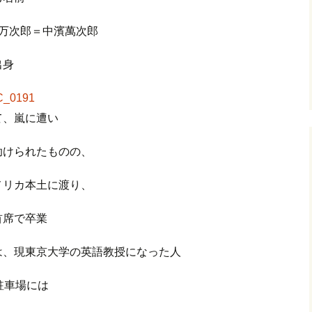
万次郎＝中濱萬次郎
出身
て、嵐に遭い
助けられたものの、
メリカ本土に渡り、
首席で卒業
は、現東京大学の英語教授になった人
駐車場には