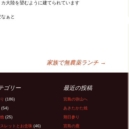
リカ大陸を望むように建てられています
だなぁと
家族で無農薬ランチ
→
テゴリー
最近の投稿
り
(186)
宮島の弥山へ
(54)
あきたかた焼
他
(25)
朔日参り
スレットとお念珠
(46)
宮島の鹿