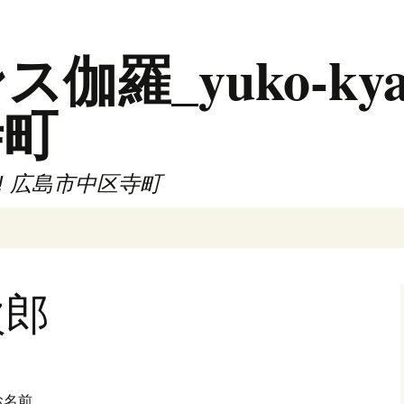
羅_yuko-kya
寺町
!! 広島市中区寺町
次郎
お名前