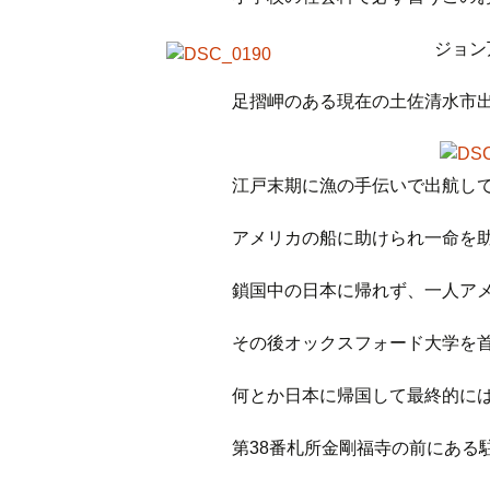
ジョン
足摺岬のある現在の土佐清水市
江戸末期に漁の手伝いで出航し
アメリカの船に助けられ一命を
鎖国中の日本に帰れず、一人ア
その後オックスフォード大学を
何とか日本に帰国して最終的に
第38番札所金剛福寺の前にある