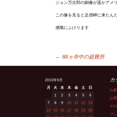
ジョン万次郎の銅像が遥かアメ
この像を見ると足摺岬に来たん
感慨にふけります
投
←
88ヵ寺中の超難所
稿
カ
2015年9月
ナ
月
火
水
木
金
土
日
お参
1
2
3
4
5
6
お香
ビ
7
8
9
10
11
12
13
その
14
15
16
17
18
19
20
ブレ