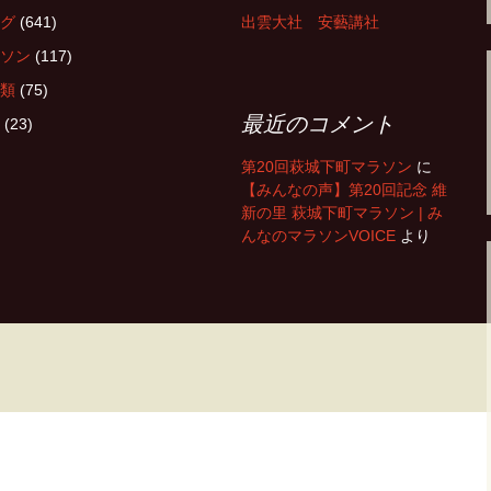
グ
(641)
出雲大社 安藝講社
ソン
(117)
類
(75)
最近のコメント
(23)
第20回萩城下町マラソン
に
【みんなの声】第20回記念 維
新の里 萩城下町マラソン | み
んなのマラソンVOICE
より