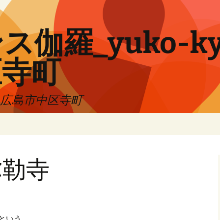
伽羅_yuko-ky
区寺町
!! 広島市中区寺町
弥勒寺
という