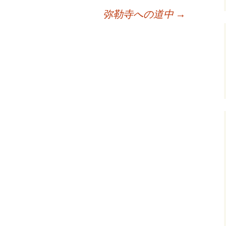
弥勒寺への道中
→