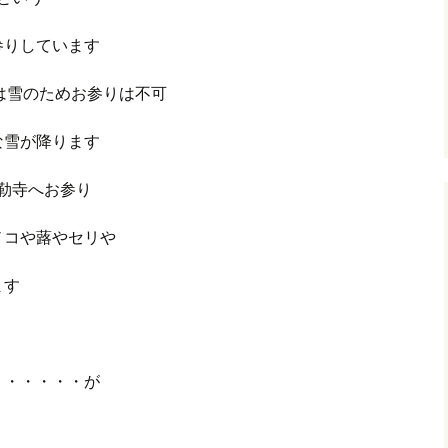
参りしています
)は雪のためお参りは不可
な雪が降ります
勒寺へお参り
ノコや蕗やセリや
ます
・・・・・・が