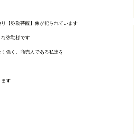
通り【弥勒菩薩】像が祀られています
きな弥勒様です
なく強く、商売人である私達を
きます