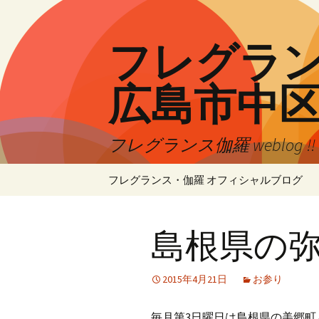
コ
ン
テ
フレグランス
ン
ツ
広島市中
へ
ス
キ
フレグランス伽羅 weblog 
ッ
プ
フレグランス・伽羅 オフィシャルブログ
島根県の
2015年4月21日
お参り
毎月第3日曜日は島根県の美郷町