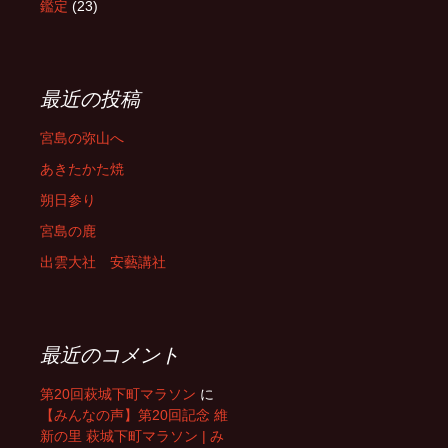
鑑定
(23)
最近の投稿
宮島の弥山へ
あきたかた焼
朔日参り
宮島の鹿
出雲大社 安藝講社
最近のコメント
第20回萩城下町マラソン
に
【みんなの声】第20回記念 維
新の里 萩城下町マラソン | み