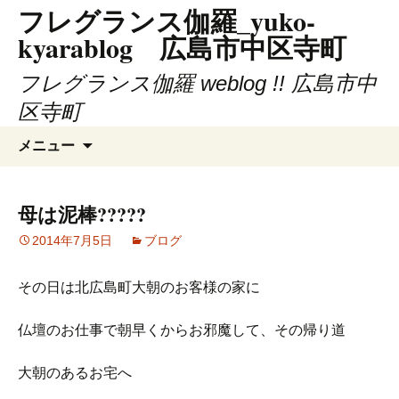
フレグランス伽羅_yuko-
コ
ン
kyarablog 広島市中区寺町
テ
ン
フレグランス伽羅 weblog !! 広島市中
ツ
区寺町
へ
検
ス
メニュー
索:
キ
ッ
プ
母は泥棒?????
2014年7月5日
ブログ
その日は北広島町大朝のお客様の家に
仏壇のお仕事で朝早くからお邪魔して、その帰り道
大朝のあるお宅へ