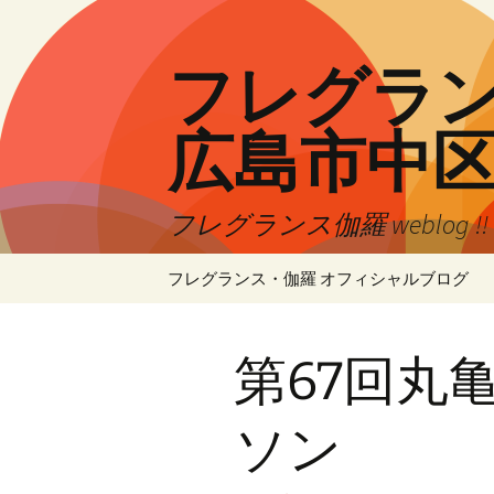
コ
ン
テ
フレグランス
ン
ツ
広島市中
へ
ス
キ
フレグランス伽羅 weblog 
ッ
プ
フレグランス・伽羅 オフィシャルブログ
第67回丸
ソン