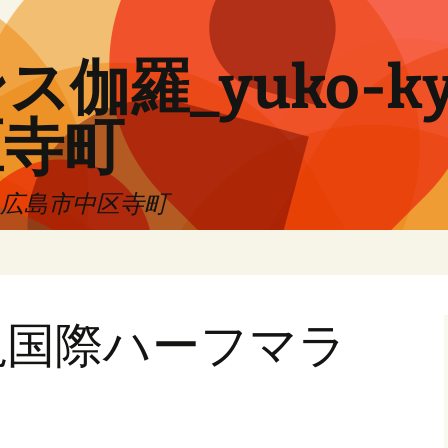
伽羅_yuko-ky
区寺町
!! 広島市中区寺町
亀国際ハーフマラ