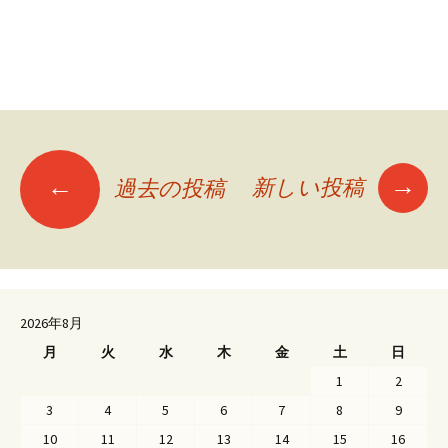
投
→
←
新しい投稿
過去の投稿
稿
ナ
2026年8月
ビ
月
火
水
木
金
土
日
1
2
ゲ
3
4
5
6
7
8
9
10
11
12
13
14
15
16