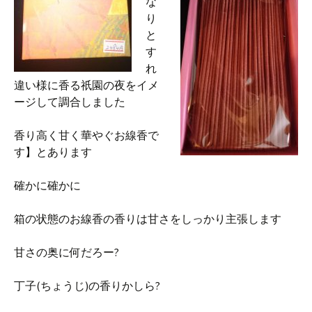
な
り
と
す
れ
違い様に香る祇園の夜をイメ
ージして調合しました
香り高く甘く華やぐお線香で
す】とあります
確かに確かに
箱の状態のお線香の香りは甘さをしっかり主張します
甘さの奥に何だろー?
丁子(ちょうじ)の香りかしら?