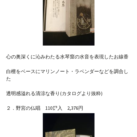
心の奥深くに沁みわたる水琴窟の水音を表現したお線香
白檀をベースにマリンノート・ラベンダーなどを調合し
た
透明感溢れる清涼な香り(カタログより抜粋)
２．野宮の仏唱 110㌘入 2,376円