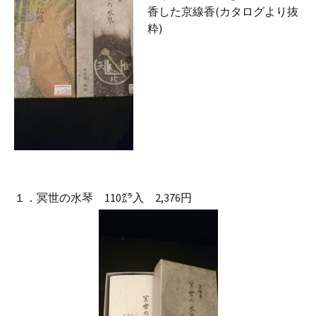
香した京線香(カタログより抜
粋)
１．冥世の水琴 110㌘入 2,376円