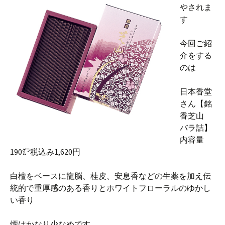
やされま
す
今回ご紹
介をする
のは
日本香堂
さん【銘
香芝山
バラ詰】
内容量
190㌘税込み1,620円
白檀をベースに龍脳、桂皮、安息香などの生薬を加え伝
統的で重厚感のある香りとホワイトフローラルのゆかし
い香り
煙はかなり少なめです