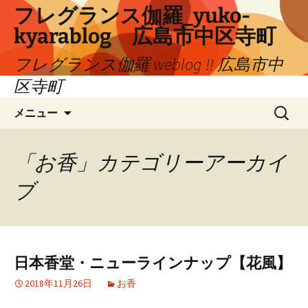
コ
フレグランス伽羅_yuko-
ン
kyarablog 広島市中区寺町
テ
ン
フレグランス伽羅 weblog !! 広島市中
ツ
区寺町
へ
検
ス
メニュー
索:
キ
ッ
プ
「お香」カテゴリーアーカイ
ブ
日本香堂・ニューラインナップ【花風】
2018年11月26日
お香