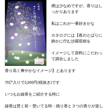
煙は少なめですが、香りはし
っかりあります
私はこれが一番好きかな
カタログには【夜のとばりに
静かに佇む沙羅双樹を
イメージして原料にこだわっ
て調合しました
香り高く爽やかなイメージ】とあります
70㌘入りで2,000円(税抜き)です
いつもお線香をご紹介する時に
線香は焚く前・焚いてる時・残り香と３つの香りが楽し