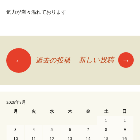
気力が満々溢れております
投
→
←
新しい投稿
過去の投稿
稿
ナ
2026年8月
ビ
月
火
水
木
金
土
日
1
2
ゲ
3
4
5
6
7
8
9
10
11
12
13
14
15
16