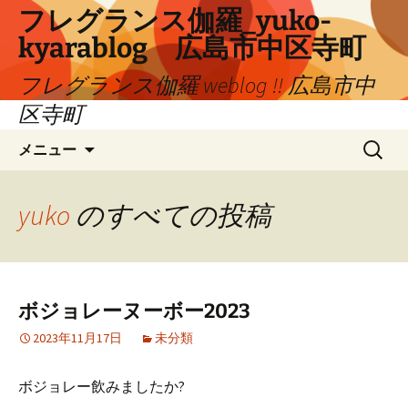
コ
フレグランス伽羅_yuko-
ン
kyarablog 広島市中区寺町
テ
ン
フレグランス伽羅 weblog !! 広島市中
ツ
区寺町
へ
検
ス
メニュー
索:
キ
ッ
プ
yuko
のすべての投稿
ボジョレーヌーボー2023
2023年11月17日
未分類
ボジョレー飲みましたか?